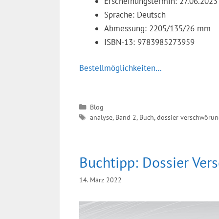
Erscheinungstermin: 27.06.2023
Sprache: Deutsch
Abmessung: 2205/135/26 mm
ISBN-13: 9783985273959
Bestellmöglichkeiten…
Kategorien
Blog
Schlagwörter
analyse
,
Band 2
,
Buch
,
dossier verschwörun
Buchtipp: Dossier Ver
14. März 2022