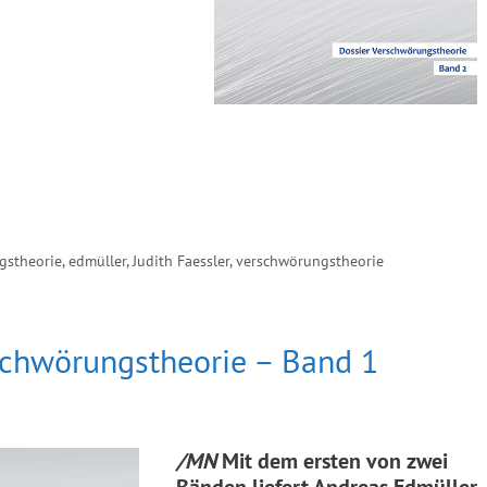
gstheorie
,
edmüller
,
Judith Faessler
,
verschwörungstheorie
schwörungstheorie – Band 1
/MN
Mit dem ersten von zwei
Bänden liefert Andreas Edmüller