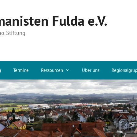
anisten Fulda e.V.
no-Stiftung
g
Termine
Ressourcen
Über uns
Regionalgru