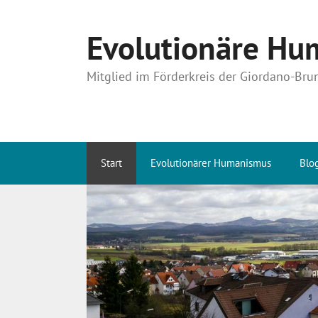
Zum
Inhalt
Evolutionäre Hum
springen
Mitglied im Förderkreis der Giordano-Bru
Start
Evolutionärer Humanismus
Blo