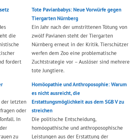
setz
Tote Pavianbabys: Neue Vorwürfe gegen
Tiergarten Nürnberg
des
Ein Jahr nach der umstrittenen Tötung von
eht die
zwölf Pavianen steht der Tiergarten
istische
Nürnberg erneut in der Kritik. Tierschützer
ischer
werfen dem Zoo eine problematische
d fordert
Zuchtstrategie vor – Auslöser sind mehrere
tote Jungtiere.
er
Homöopathie und Anthroposophie: Warum
es nicht ausreicht, die
 der letzten
Erstattungsmöglichkeit aus dem SGB V zu
mfragen oder
streichen
nfall. In
Die politische Entscheidung,
der
homöopathische und anthroposophische
trauen zu
Leistungen aus der Erstattung der