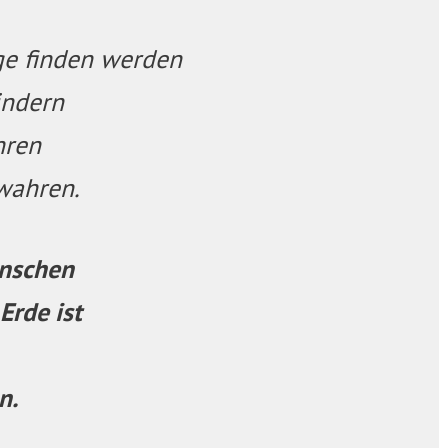
ge finden werden
indern
hren
wahren.
enschen
Erde ist
n.