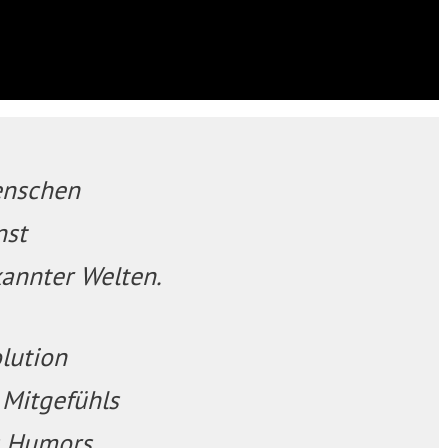
enschen
nst
annter Welten.
lution
 Mitgefühls
s Humors.