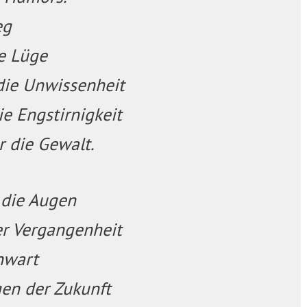
eg
e Lüge
die Unwissenheit
e Engstirnigkeit
r die Gewalt.
 die Augen
er Vergangenheit
nwart
en der Zukunft