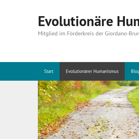
Zum
Inhalt
Evolutionäre Hum
springen
Mitglied im Förderkreis der Giordano-Bru
Start
Evolutionärer Humanismus
Blo