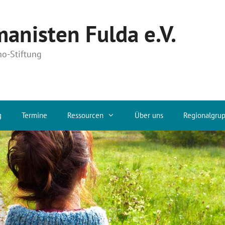
anisten Fulda e.V.
no-Stiftung
g
Termine
Ressourcen
Über uns
Regionalgru