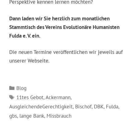
Perspektive kennen lernen möchten?
Dann laden wir Sie herzlich zum monatlichen
Stammtisch des Vereins Evolutionäre Humanisten
Fulda e. V. ein.
Die neuen Termine veröffentlichen wir jeweils auf
unserer Webseite.
Kategorien
Blog
Schlagwörter
11tes Gebot
,
Ackermann
,
AusgleichendeGerechtigkeit
,
Bischof
,
DBK
,
Fulda
,
gbs
,
lange Bank
,
Missbrauch