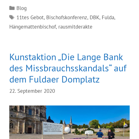
Kategorien
Blog
Schlagwörter
11tes Gebot
,
Bischofskonferenz
,
DBK
,
Fulda
,
Hängemattenbischof
,
rausmitderakte
Kunstaktion „Die Lange Bank
des Missbrauchsskandals“ auf
dem Fuldaer Domplatz
22. September 2020