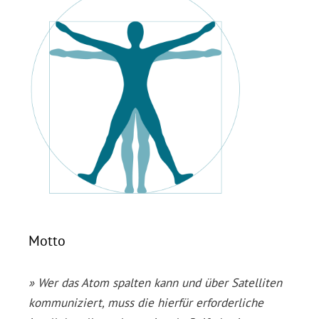
humanistischer Sicht in
gemütlicher Runde
interessiert ist herzlich
eingeladen.
Los geht's um 18:30 Uhr.
Wir bitten um kurze
Anmeldung per E-Mail
.
Motto
» Wer das Atom spalten kann und über Satelliten
kommuniziert, muss die hierfür erforderliche