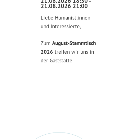
21.08.2026 18:30 -
21.08.2026 21:00
Liebe Humanist:innen
und Interessierte,
Zum
August-Stammtisch
2026
treffen wir uns in
der Gaststätte
Hopfenglück in Fulda
(
Google Maps
Routenplaner
).
Wer sich für einen
lockeren
Gedankenaustausch über
aktuelle Themen aus
säkularer und