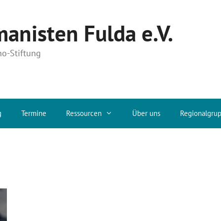
anisten Fulda e.V.
no-Stiftung
g
Termine
Ressourcen
Über uns
Regionalgru