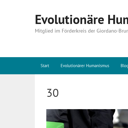
Zum
Inhalt
Evolutionäre Hum
springen
Mitglied im Förderkreis der Giordano-Bru
Start
Evolutionärer Humanismus
Blo
30